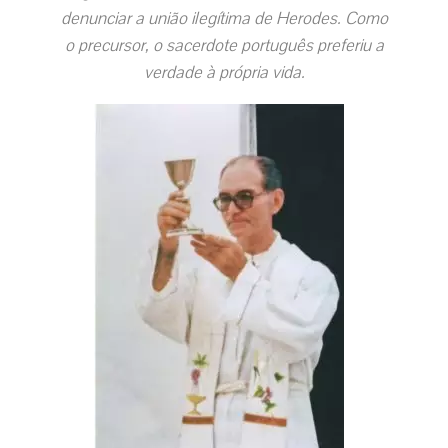
denunciar a união ilegítima de Herodes. Como
o precursor, o sacerdote português preferiu a
verdade à própria vida.