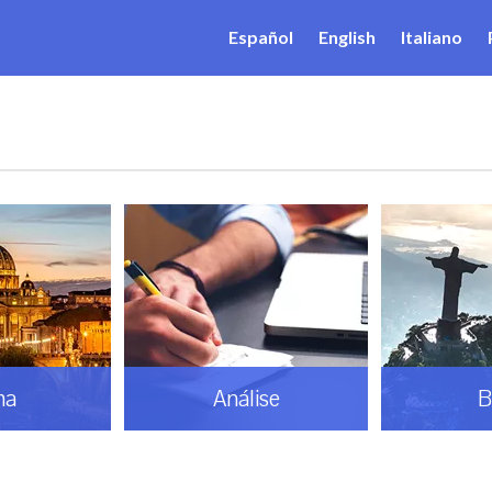
Español
English
Italiano
ma
Análise
B