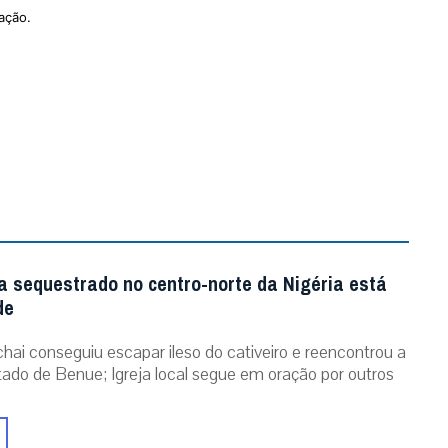
ação.
a sequestrado no centro-norte da Nigéria está
de
chai conseguiu escapar ileso do cativeiro e reencontrou a
stado de Benue; Igreja local segue em oração por outros