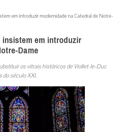
sistem em introduzir modernidade na Catedral de Notre-
 insistem em introduzir
Notre-Dame
ituir os vitrais históricos de Viollet-le-Duc
s do século XXI.