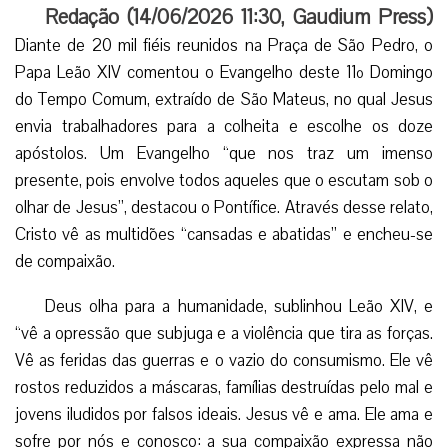
Redação (
14/06/2026 11:30
,
Gaudium Press
)
Diante de 20 mil fiéis reunidos na Praça de São Pedro, o
Papa Leão XIV comentou o Evangelho deste 11º Domingo
do Tempo Comum, extraído de São Mateus, no qual Jesus
envia trabalhadores para a colheita e escolhe os doze
apóstolos. Um Evangelho “que nos traz um imenso
presente, pois envolve todos aqueles que o escutam sob o
olhar de Jesus”, destacou o Pontífice. Através desse relato,
Cristo vê as multidões “cansadas e abatidas” e encheu-se
de compaixão.
Deus olha para a humanidade, sublinhou Leão XIV, e
“vê a opressão que subjuga e a violência que tira as forças.
Vê as feridas das guerras e o vazio do consumismo. Ele vê
rostos reduzidos a máscaras, famílias destruídas pelo mal e
jovens iludidos por falsos ideais. Jesus vê e ama. Ele ama e
sofre por nós e conosco: a sua compaixão expressa não