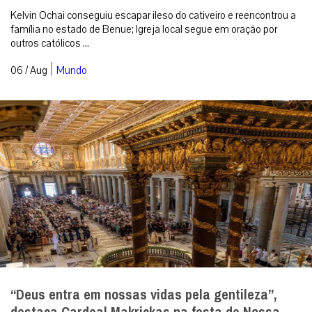
Kelvin Ochai conseguiu escapar ileso do cativeiro e reencontrou a
família no estado de Benue; Igreja local segue em oração por
outros católicos ...
|
06 / Aug
Mundo
“Deus entra em nossas vidas pela gentileza”,