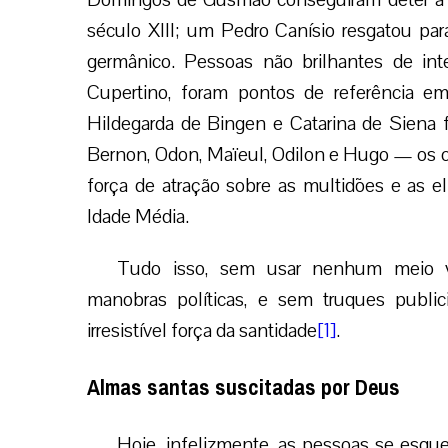
século XIII; um Pedro Canísio resgatou par
germânico. Pessoas não brilhantes de in
Cupertino, foram pontos de referência em
Hildegarda de Bingen e Catarina de Siena 
Bernon, Odon, Maïeul, Odilon e Hugo — os 
força de atração sobre as multidões e as e
Idade Média.
Tudo isso, sem usar nenhum meio v
manobras políticas, e sem truques publi
irresistível força da santidade
[1]
.
Almas santas suscitadas por Deus
Hoje, infelizmente, as pessoas se esque