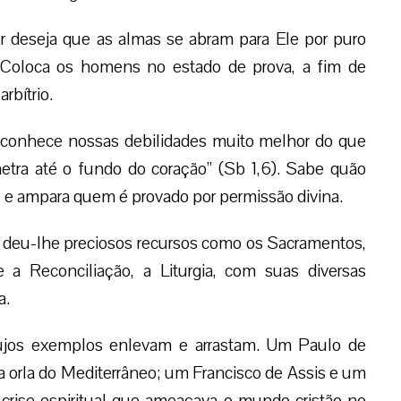
r deseja que as almas se abram para Ele por puro
. Coloca os homens no estado de prova, a fim de
rbítrio.
us conhece nossas debilidades muito melhor do que
etra até o fundo do coração” (Sb 1,6). Sabe quão
, e ampara quem é provado por permissão divina.
, deu-lhe preciosos recursos como os Sacramentos,
 a Reconciliação, a Liturgia, com suas diversas
a.
ujos exemplos enlevam e arrastam. Um Paulo de
la orla do Mediterrâneo; um Francisco de Assis e um
rise espiritual que ameaçava o mundo cristão no