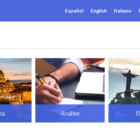
Español
English
Italiano
ma
Análise
B