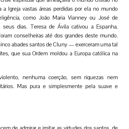
a a Igreja vastas áreas perdidas por ela no mundo
teligência, como João Maria Vianney ou José de
 seus dias. Teresa de Ávila cativou a Espanha,
foram conselheiras até dos grandes deste mundo.
cinco abades santos de Cluny — exerceram uma tal
lites, que sua Ordem moldou a Europa católica na
iolento, nenhuma coerção, sem riquezas nem
citários. Mas pura e simplesmente pela suave e
cem de admirar e imitar as virtudes dos santos, de