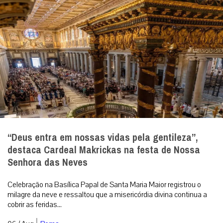
“Deus entra em nossas vidas pela gentileza”,
destaca Cardeal Makrickas na festa de Nossa
Senhora das Neves
Celebração na Basílica Papal de Santa Maria Maior registrou o
milagre da neve e ressaltou que a misericórdia divina continua a
cobrir as feridas...
|