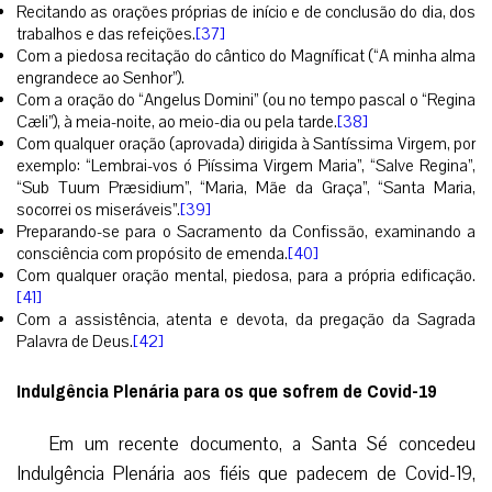
Recitando as orações próprias de início e de conclusão do dia, dos
trabalhos e das refeições.
[37]
Com a piedosa recitação do cântico do Magníficat (“A minha alma
engrandece ao Senhor”).
Com a oração do “Angelus Domini” (ou no tempo pascal o “Regina
Cæli”), à meia-noite, ao meio-dia ou pela tarde.
[38]
Com qualquer oração (aprovada) dirigida à Santíssima Virgem, por
exemplo: “Lembrai-vos ó Piíssima Virgem Maria”, “Salve Regina”,
“Sub Tuum Præsidium”, “Maria, Mãe da Graça”, “Santa Maria,
socorrei os miseráveis”.
[39]
Preparando-se para o Sacramento da Confissão, examinando a
consciência com propósito de emenda.
[40]
Com qualquer oração mental, piedosa, para a própria edificação.
[41]
Com a assistência, atenta e devota, da pregação da Sagrada
Palavra de Deus.
[42]
Indulgência Plenária para os que sofrem de Covid-19
Em um recente documento, a Santa Sé concedeu
Indulgência Plenária aos fiéis que padecem de Covid-19,