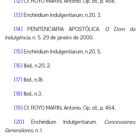
[12]
Cf. ROYO MARIN, Antonio. Op. cit., p. 468.
[13]
Enchiridium Indulgentiarum, n.20, 3.
[14]
PENITENCIARIA APOSTÓLICA.
O Dom da
Indulgência
, n. 5. 29 de janeiro de 2000.
[15]
Enchiridium Indulgentiarum, n.20, 5.
[16]
Ibid., n.20, 2.
[17]
Ibid., n.18.
[18]
Ibid., n.3.
[19]
Cf. ROYO MARIN, Antonio. Op. cit., p. 464.
[20]
Enchiridium Indulgentiarum.
Concessiones
Generaliores,
n. I.