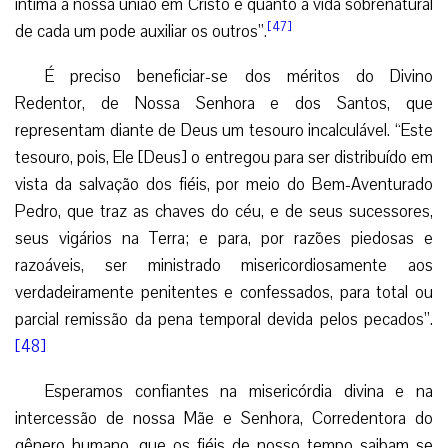
íntima a nossa união em Cristo e quanto a vida sobrenatural
[47]
de cada um pode auxiliar os outros”.
É preciso beneficiar-se dos méritos do Divino
Redentor, de Nossa Senhora e dos Santos, que
representam diante de Deus um tesouro incalculável. “Este
tesouro, pois, Ele [Deus] o entregou para ser distribuído em
vista da salvação dos fiéis, por meio do Bem-Aventurado
Pedro, que traz as chaves do céu, e de seus sucessores,
seus vigários na Terra; e para, por razões piedosas e
razoáveis, ser ministrado misericordiosamente aos
verdadeiramente penitentes e confessados, para total ou
parcial remissão da pena temporal devida pelos pecados”.
[48]
Esperamos confiantes na misericórdia divina e na
intercessão de nossa Mãe e Senhora, Corredentora do
gênero humano, que os fiéis de nosso tempo saibam se