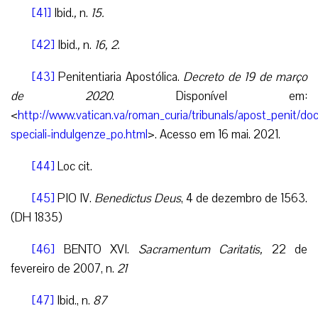
[41]
Ibid.
,
n.
15.
[42]
Ibid.
,
n.
16, 2.
[43]
Penitentiaria Apostólica.
Decreto de 19 de março
de 2020
. Disponível em:
<
http://www.vatican.va/roman_curia/tribunals/apost_penit/
speciali-indulgenze_po.html
>. Acesso em 16 mai. 2021.
[44]
Loc cit.
[45]
PIO IV.
Benedictus Deus
, 4 de dezembro de 1563.
(DH 1835)
[46]
BENTO XVI.
Sacramentum Caritatis,
22 de
fevereiro de 2007, n.
21
[47]
Ibid., n.
87