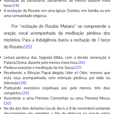
Adoração ao Santíssimo Sacramento, ao menos durante meia
hora.
[24]
A recitação do Rosário em uma Igreja, Oratório, em família ou em
uma comunidade religiosa.
Por “recitação do Rosário Mariano” se compreende a
oração vocal acompanhada da meditação piedosa dos
mistérios. Para a Indulgência, basta a recitação de 1 terço
do Rosário.
[25]
Leitura piedosa das Sagrada Bíblia, com a devida veneração à
Palavra Divina, durante pelo menos meia hora.
[26]
Piedoso exercício e meditação da Via-Sacra.
[27]
Recebendo a Bênção Papal dirigida Urbe et Orbe, mesmo que
esta seja acompanhada, com intenção piedosa, por rádio ou
televisão.
[28]
Praticando exercícios espirituais por, pelo menos, três dias
completos.
[29]
Assistindo a uma Primeira Comunhão ou uma Primeira Missa.
[30]
No dia dos fiéis defuntos (ou do dia 1º a 8 de novembro) visitando
devotamente um cemitério a fim de deter-se na oração pelas