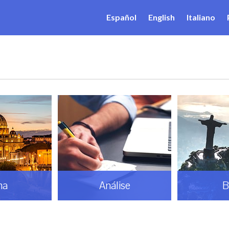
Español
English
Italiano
ma
Análise
B