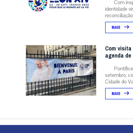
Com insp
identidade v
reconciliação..
MAIS
Com visita
agenda de 
Pontífice
setembro, co
Cidade do Vat
MAIS