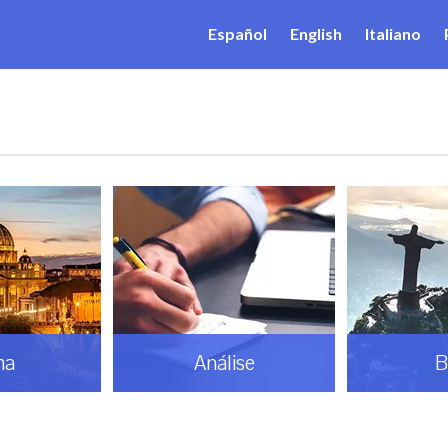
Español
English
Italiano
ma
Análise
B