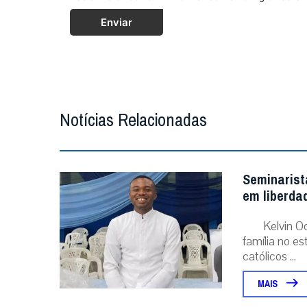
Enviar
Notícias Relacionadas
Seminarist
em liberda
Kelvin O
família no e
católicos ...
MAIS