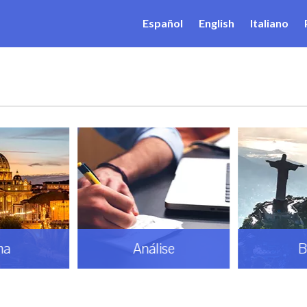
Español
English
Italiano
ma
Análise
B