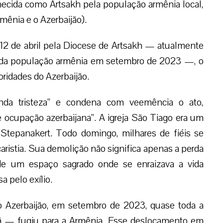
cida como Artsakh pela população armênia local,
mênia e o Azerbaijão).
 de abril pela Diocese de Artsakh — atualmente
o da população armênia em setembro de 2023 —, o
oridades do Azerbaijão.
unda tristeza” e condena com veemência o ato,
e ocupação azerbaijana”. A igreja São Tiago era um
e Stepanakert. Todo domingo, milhares de fiéis se
ucaristia. Sua demolição não significa apenas a perda
de um espaço sagrado onde se enraizava a vida
 pelo exílio.
elo Azerbaijão, em setembro de 2023, quase toda a
ã — fugiu para a Armênia. Esse deslocamento em