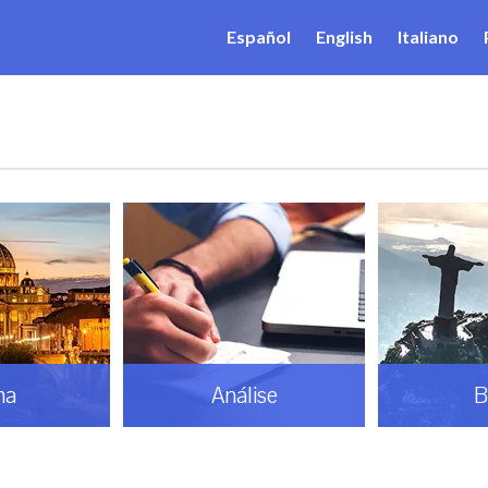
Español
English
Italiano
ma
Análise
B