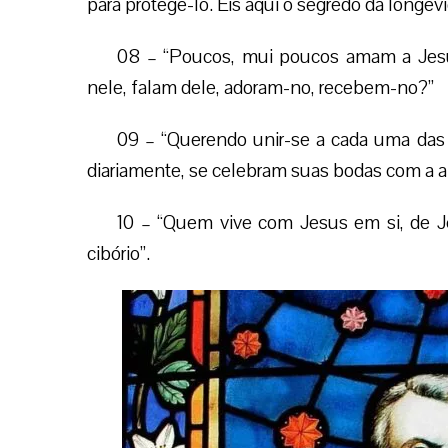
para protege-lo. Eis aqui o segredo da longevi
08 – “Poucos, mui poucos amam a Jes
nele, falam dele, adoram-no, recebem-no?”
09 – “Querendo unir-se a cada uma das n
diariamente, se celebram suas bodas com a al
10 – “Quem vive com Jesus em si, de J
cibório”.