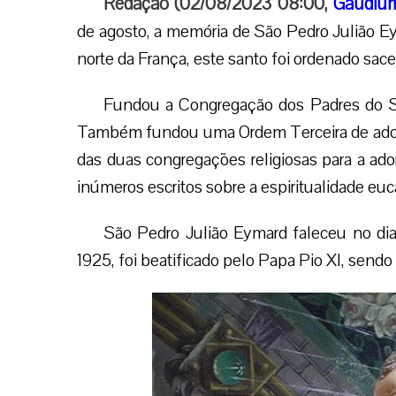
Redação (02/08/2023 08:00,
Gaudium
de agosto, a memória de São Pedro Julião Eym
norte da França, este santo foi ordenado sac
Fundou a Congregação dos Padres do S
Também fundou uma Ordem Terceira de ador
das duas congregações religiosas para a ad
inúmeros escritos sobre a espiritualidade euca
São Pedro Julião Eymard faleceu no dia
1925, foi beatificado pelo Papa Pio XI, send