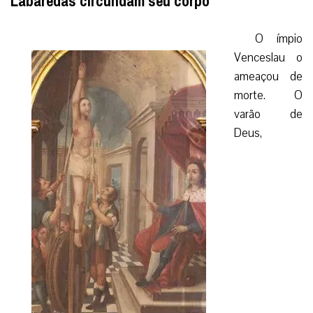
Labaredas circundam seu corpo
O ímpio
Venceslau o
ameaçou de
morte. O
varão de
Deus,