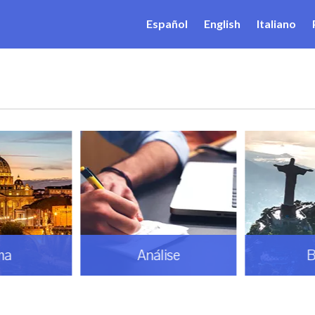
Español
English
Italiano
ma
Análise
B