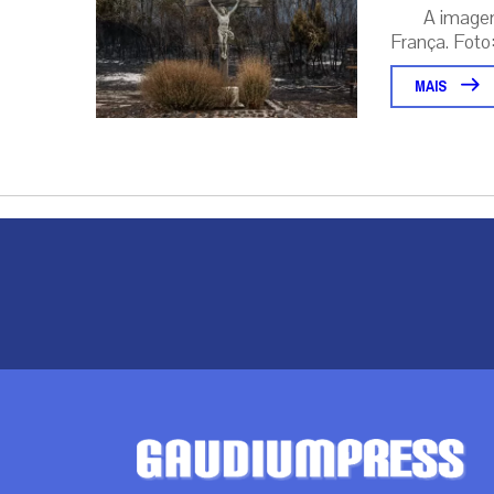
A image
França. Foto:
MAIS