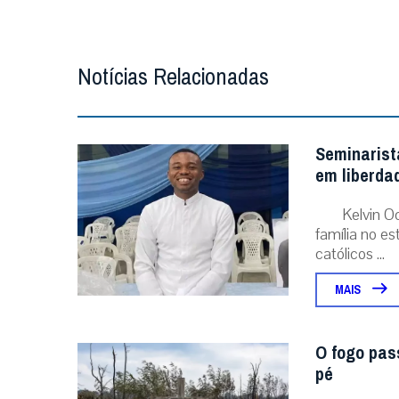
Notícias Relacionadas
Seminarist
em liberda
Kelvin O
família no e
católicos ...
MAIS
O fogo pas
pé