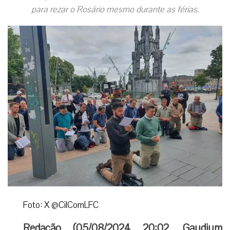
para rezar o Rosário mesmo durante as férias.
Foto: X @CilComLFC
Redação (
05/08/2024 20:02
,
Gaudium