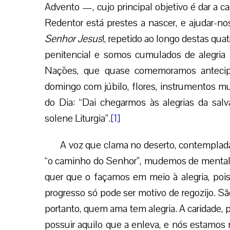
Advento —, cujo principal objetivo é dar a c
Redentor está prestes a nascer, e ajudar-
Senhor Jesus
!, repetido ao longo destas q
penitencial e somos cumulados de alegria 
Nações, que quase comemoramos antecipad
domingo com júbilo, flores, instrumentos m
do Dia: “Dai chegarmos às alegrias da sal
solene Liturgia”.
[1]
A voz que clama no deserto, contemplad
“o caminho do Senhor”, mudemos de mentalid
quer que o façamos em meio à alegria, poi
progresso só pode ser motivo de regozijo. 
portanto, quem ama tem alegria. A caridade, p
possuir aquilo que a enleva, e nós estamos 