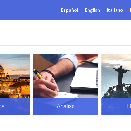
Español
English
Italiano
ma
Análise
B