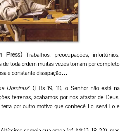
m Press
)
Trabalhos, preocupações, infortúnios,
ões de toda ordem muitas vezes tomam por completo
osa e constante dissipação…
ne Dominus
” (I Rs 19, 11), o Senhor não está na
ções terrenas, acabamos por nos afastar de Deus,
erra por outro motivo que conhecê-Lo, servi-Lo e
Altíssimo semeia sua graça (cf. Mt 13, 18-23), mas