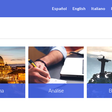
Español
English
Italiano
ma
Análise
B