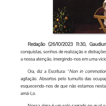
Redação (
26/10/2023 11:30
,
Gaudiu
conquistas, sonhos de realização e distraç
a nossa atenção, imergindo-nos em uma vici
Ora, diz a Escritura: “
Non in commotio
agitação. Absortos pelo tumulto das ocupa
esquecendo-nos de que não estamos nesta t
amá-Lo.
Nossa alma é um solo sagrado no qual o 