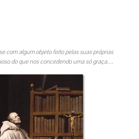
e com algum objeto feito pelas suas próprias
cioso do que nos concedendo uma só graça…