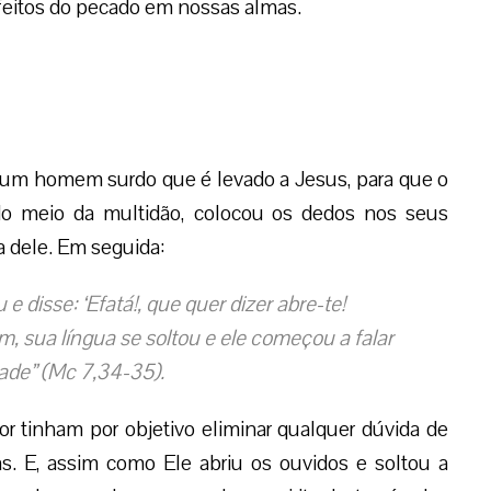
 efeitos do pecado em nossas almas.
 um homem surdo que é levado a Jesus, para que o
do meio da multidão, colocou os dedos nos seus
ua dele. Em seguida:
e disse: ‘Efatá!, que quer dizer abre-te!
, sua língua se soltou e ele começou a falar
ade” (Mc 7,34-35).
r tinham por objetivo eliminar qualquer dúvida de
. E, assim como Ele abriu os ouvidos e soltou a