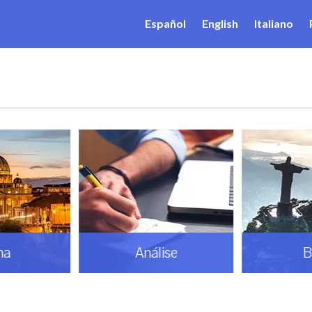
Español
English
Italiano
ma
Análise
B