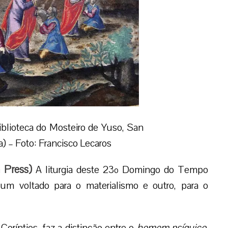
blioteca do Mosteiro de Yuso, San
a) – Foto: Francisco Lecaros
 Press
)
A liturgia deste 23º Domingo do Tempo
m voltado para o materialismo e outro, para o
Coríntios, faz a distinção entre o
homem psíquico
,