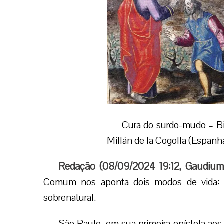
Cura do surdo-mudo – Bi
Millán de la Cogolla (Espanh
Redação (
08/09/2024 19:12
,
Gaudium
Comum nos aponta dois modos de vida: u
sobrenatural.
São Paulo, em sua primeira epístola aos 