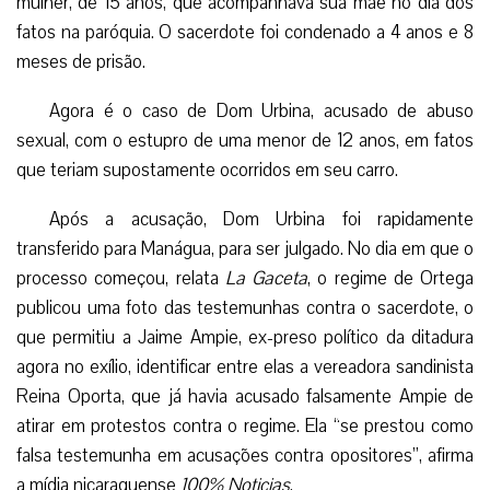
mulher, de 15 anos, que acompanhava sua mãe no dia dos
fatos na paróquia. O sacerdote foi condenado a 4 anos e 8
meses de prisão.
Agora é o caso de Dom Urbina, acusado de abuso
sexual, com o estupro de uma menor de 12 anos, em fatos
que teriam supostamente ocorridos em seu carro.
Após a acusação, Dom Urbina foi rapidamente
transferido para Manágua, para ser julgado. No dia em que o
processo começou, relata
La Gaceta
, o regime de Ortega
publicou uma foto das testemunhas contra o sacerdote, o
que permitiu a Jaime Ampie, ex-preso político da ditadura
agora no exílio, identificar entre elas a vereadora sandinista
Reina Oporta, que já havia acusado falsamente Ampie de
atirar em protestos contra o regime. Ela “se prestou como
falsa testemunha em acusações contra opositores”, afirma
a mídia nicaraguense
100% Noticias
.