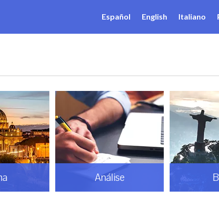
Español
English
Italiano
ise
Brasil
Do