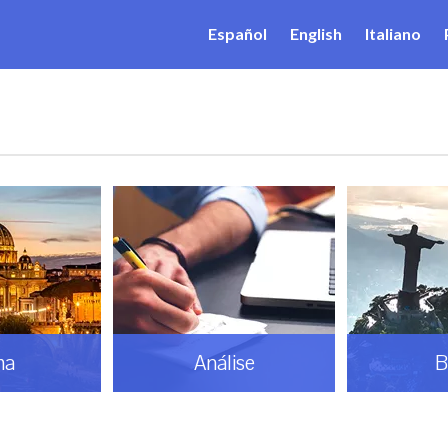
Español
English
Italiano
ma
Análise
B