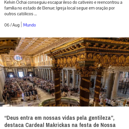
Kelvin Ochai conseguiu escapar ileso do cativeiro e reencontrou a
família no estado de Benue; Igreja local segue em oração por
outros católicos ...
|
06 / Aug
Mundo
“Deus entra em nossas vidas pela gentileza”,
destaca Cardeal Makrickas na festa de Nossa