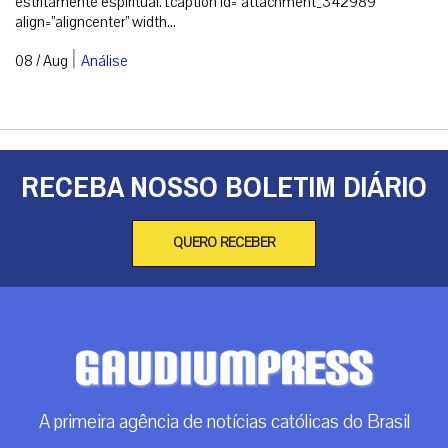
estritamente espiritual. [caption id=”attachment_342989″
align=”aligncenter” width...
|
08 / Aug
Análise
RECEBA NOSSO BOLETIM DIÁRIO
QUERO RECEBER
A primeira agência de notícias católicas do Brasil