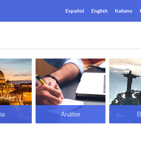
Español
English
Italiano
ma
Análise
B