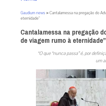
Gaudium news
>
Cantalamessa na pregação do Ad
eternidade”
Cantalamessa na pregação d
de viagem rumo à eternidade”
“O que “nunca passa” é, por definiç
um al