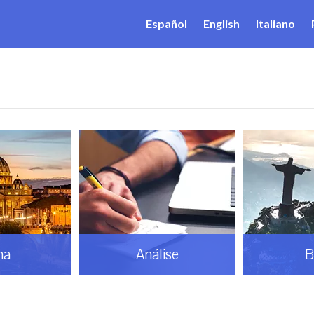
Español
English
Italiano
lise
Brasil
D