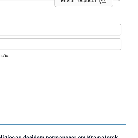
Enviar resposta
ação.
eligiosas decidem permanecer em Kramatorsk