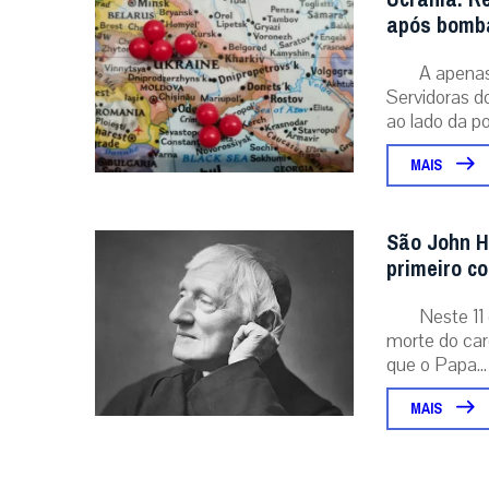
após bomba
A apenas 
Servidoras d
ao lado da po
MAIS
São John H
primeiro c
Neste 11 
morte do card
que o Papa...
MAIS