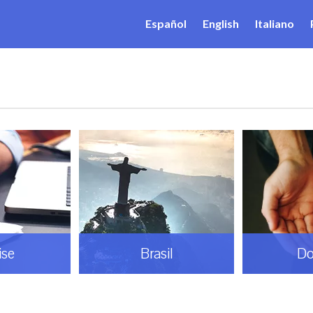
Español
English
Italiano
il
Doação
Espiri