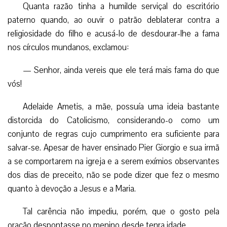
Quanta razão tinha a humilde serviçal do escritório
paterno quando, ao ouvir o patrão deblaterar contra a
religiosidade do filho e acusá-lo de desdourar-lhe a fama
nos círculos mundanos, exclamou:
— Senhor, ainda vereis que ele terá mais fama do que
vós!
Adelaide Ametis, a mãe, possuía uma ideia bastante
distorcida do Catolicismo, considerando-o como um
conjunto de regras cujo cumprimento era suficiente para
salvar-se. Apesar de haver ensinado Pier Giorgio e sua irmã
a se comportarem na igreja e a serem exímios observantes
dos dias de preceito, não se pode dizer que fez o mesmo
quanto à devoção a Jesus e a Maria.
Tal carência não impediu, porém, que o gosto pela
oração despontasse no menino desde tenra idade.