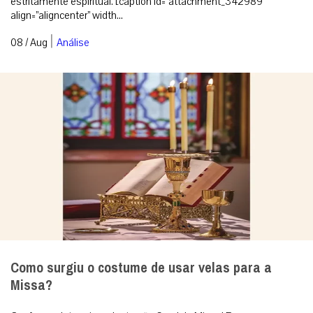
estritamente espiritual. [caption id=”attachment_342989″
align=”aligncenter” width...
|
08 / Aug
Análise
Como surgiu o costume de usar velas para a
Missa?