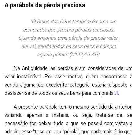
A parábola da pérola preciosa
“O Reino dos Céus também é como um
comprador que procura pérolas preciosas.
Quando encontra uma pérola de grande valor,
ele vai, vende todos os seus bens e compra
aquela pérola” (Mt 13,45-46).
Na Antiguidade, as pérolas eram consideradas de um
valor inestimável. Por esse motivo, quem encontrasse à
venda alguma de excelente categoria estaria disposto a
desfazer-se de todos os seus bens para comprá-la.
[1]
A presente parábola tem o mesmo sentido da anterior,
variando apenas a matéria, ou seja, trata-se de, se
necessário for, deixar tudo o que se possui com vistas a
adquirir esse “tesouro”, ou “pérola”, que nada mais é do que