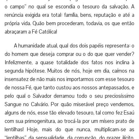
o campo” no qual se escondia o tesouro da salvação. A
renúncia exigida era total: família, bens, reputação e até a
própria vida. Quão bem procederam, todavia, os que então
abraçaram a Fé Católica!
A humanidade atual, qual dos dois papéis representa: o
do homem que deseja comprar ou o do que quer vender?
Infelizmente, a quase totalidade dos fatos nos inclina à
segunda hipótese. Muitos de nós, hoje em dia, caímos na
insensatez de não mais nos importarmos com esse tesouro
de nossa Fé, que tanto custou aos nossos antepassados, e
pelo qual o Salvador derramou todo o seu preciosíssimo
Sangue no Calvário. Por quão miserável preço vendemos,
alguns de nós, esse tão elevado tesouro, tal como fez Esaú
com sua primogenitura, ao trocá-la por um mísero prato de
lentilhas! Hoje, mais do que nunca, multiplicam-se as
“lentilhas” da sensualidade, da corrupção, do prazer ilícito,