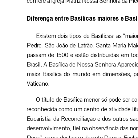
confere à igreja Matriz Nossa Senhora da Pied
Diferença entre Basílicas maiores e Bas
Existem dois tipos de Basílicas: as “mai
Pedro, São João de Latrão, Santa Maria Mai
passam de 1500 e estão distribuídas em t
Brasil. A Basílica de Nossa Senhora Aparecid
maior Basílica do mundo em dimensões, pe
Vaticano.
O título de Basílica menor só pode ser co
reconhecida como um centro de atividade litú
Eucaristia, da Reconciliação e dos outros s
desenvolvimento, fiel na observância das norm
Deus”, como destaca o decreto Domus Eccle