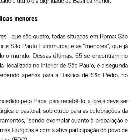
ade o título e a dignidade de Basílica menor.
ílicas menores
ores”, que são quatro, todas situadas em Roma: São
or e São Paulo Extramuros; e as “menores”, que já
odo o mundo. Dessas últimas, 65 se encontram no
a, localizada no interior de São Paulo, é a segunda
rdendo apenas para a Basílica de São Pedro, no
ncedido pelo Papa, para recebê-lo, a igreja deve ser
rgica e pastoral, sobretudo para as celebrações da
acramentos, “sendo exemplar quanto à preparação e
as litúrgicas e com a ativa participação do povo de
siae. (EPC)