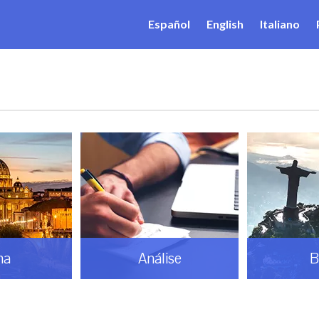
Español
English
Italiano
ma
Análise
B