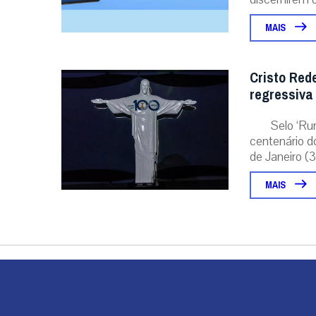
MAIS
Cristo Red
regressiva
Selo ‘Ru
centenário d
de Janeiro (31
MAIS