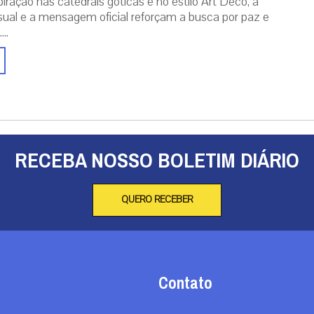
iração nas catedrais góticas e no estilo Art Déco, a
isual e a mensagem oficial reforçam a busca por paz e
..
RECEBA NOSSO BOLETIM DIÁRIO
QUERO RECEBER
Contato