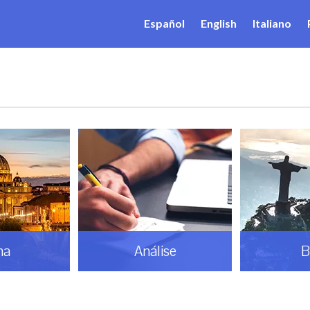
Español
English
Italiano
ma
Análise
B