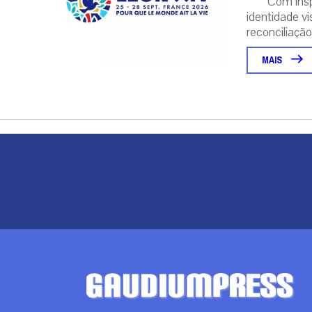
Com insp
identidade v
reconciliação..
MAIS