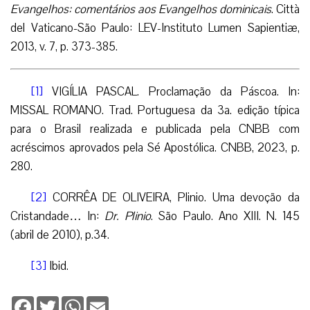
Evangelhos: comentários aos Evangelhos dominicais
. Città
del Vaticano-São Paulo: LEV-Instituto Lumen Sapientiæ,
2013, v. 7, p. 373-385.
[1]
VIGÍLIA PASCAL. Proclamação da Páscoa. In:
MISSAL ROMANO. Trad. Portuguesa da 3a. edição típica
para o Brasil realizada e publicada pela CNBB com
acréscimos aprovados pela Sé Apostólica. CNBB, 2023, p.
280.
[2]
CORRÊA DE OLIVEIRA, Plinio. Uma devoção da
Cristandade… In:
Dr. Plinio
. São Paulo. Ano XIII. N. 145
(abril de 2010), p.34.
[3]
Ibid.
Facebook
Twitter
WhatsApp
Email