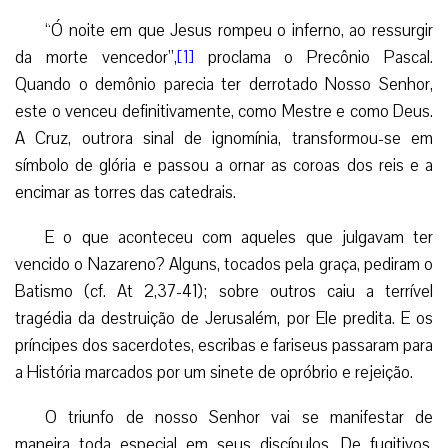
“Ó noite em que Jesus rompeu o inferno, ao ressurgir
da morte vencedor”,
[1]
proclama o Precônio Pascal.
Quando o demônio parecia ter derrotado Nosso Senhor,
este o venceu definitivamente, como Mestre e como Deus.
A Cruz, outrora sinal de ignomínia, transformou-se em
símbolo de glória e passou a ornar as coroas dos reis e a
encimar as torres das catedrais.
E o que aconteceu com aqueles que julgavam ter
vencido o Nazareno? Alguns, tocados pela graça, pediram o
Batismo (cf. At 2,37-41); sobre outros caiu a terrível
tragédia da destruição de Jerusalém, por Ele predita. E os
príncipes dos sacerdotes, escribas e fariseus passaram para
a História marcados por um sinete de opróbrio e rejeição.
O triunfo de nosso Senhor vai se manifestar de
maneira toda especial em seus discípulos. De fugitivos,