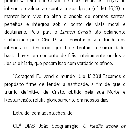
promessa feita por Cristo, de que jamais as forças do
inferno prevalecerão contra a sua Igreja (cf. Mt 16,18), e
manter bem vivo na alma o anseio de sermos santos,
perfeitos e íntegros sob o ponto de vista moral e
doutrinário. Pois, para o
Lumen Christi
, tão belamente
simbolizado pelo Círio Pascal, enxotar para o fundo dos
infernos os demônios que hoje tentam a humanidade,
basta haver um conjunto de fiéis, inteiramente unidos a
Jesus e Maria, que peçam isso com verdadeiro afinco.
“Coragem! Eu venci o mundo” (Jo 16,33)! Façamos o
propósito firme de tender à santidade, a fim de que o
triunfo definitivo de Cristo, obtido pela sua Morte e
Ressurreição, refulja gloriosamente em nossos dias.
Extraído, com adaptações, de:
CLÁ DIAS, João Scognamiglio.
O inédito sobre os