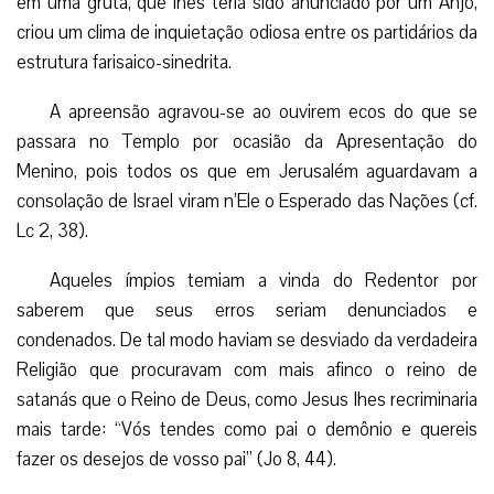
em uma gruta, que lhes teria sido anunciado por um Anjo,
criou um clima de inquietação odiosa entre os partidários da
estrutura farisaico-sinedrita.
A apreensão agravou-se ao ouvirem ecos do que se
passara no Templo por ocasião da Apresentação do
Menino, pois todos os que em Jerusalém aguardavam a
consolação de Israel viram n’Ele o Esperado das Nações (cf.
Lc 2, 38).
Aqueles ímpios temiam a vinda do Redentor por
saberem que seus erros seriam denunciados e
condenados. De tal modo haviam se desviado da verdadeira
Religião que procuravam com mais afinco o reino de
satanás que o Reino de Deus, como Jesus lhes recriminaria
mais tarde: “Vós tendes como pai o demônio e quereis
fazer os desejos de vosso pai” (Jo 8, 44).