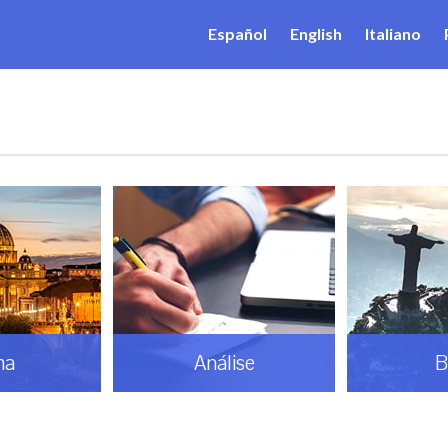
Español
English
Italiano
ma
Análise
B