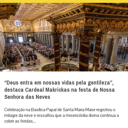
“Deus entra em nossas vidas pela gentileza”,
destaca Cardeal Makrickas na festa de Nossa
Senhora das Neves
Celebração na Basílica Papal de Santa Maria Maior registrou o
milagre da neve e ressaltou que a misericórdia divina continua a
cobrir as feridas...