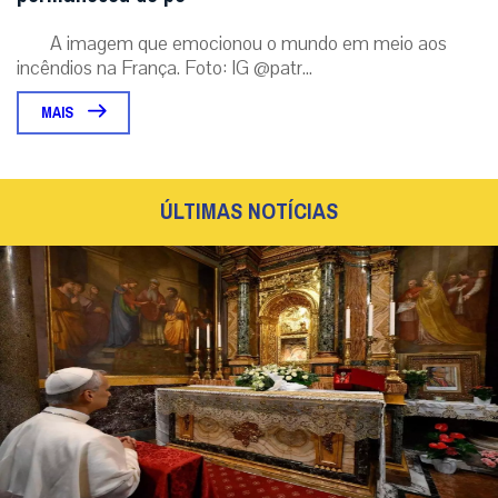
A imagem que emocionou o mundo em meio aos
incêndios na França. Foto: IG @patr...
MAIS
ÚLTIMAS NOTÍCIAS