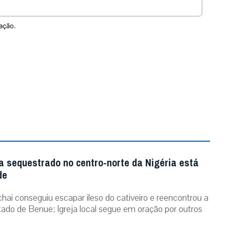
ação.
a sequestrado no centro-norte da Nigéria está
de
chai conseguiu escapar ileso do cativeiro e reencontrou a
stado de Benue; Igreja local segue em oração por outros