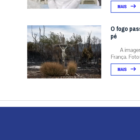
MAIS
O fogo pas
pé
A image
França. Foto:
MAIS