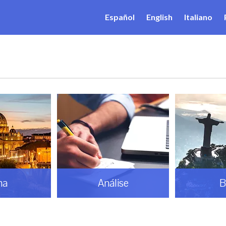
Español
English
Italiano
ma
Análise
B