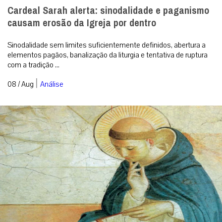
Como surgiu o costume de usar velas para a
Missa?
Conforme determina a Instrução Geral do Missal Romano no n.º
117, em qualquer Missa devem estar acesas, no mínimo, duas
velas. Redação ...
|
08 / Aug
Espiritualidade