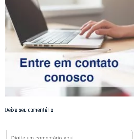
Uma grande quantidade de pessoas foram até o local
para ver o milagre do qual a mulher falava e a sua casa se
tornou um local de veneração da imagem, até as
autoridades organizarem uma procissão para transladar a
imagem ao templo de Zulia.
Entretanto, os homens que conduziam a imagem não
puderam mais continuar o trajeto, pois a mesma estava
ficando muito pesada. Os presentes concluíram que a
imagem não queria sair daquele povo. Foi então que
decidiram construir o templo onde atualmente é uma