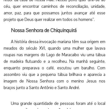
Em entrevista ao ‘Globovisión’, o Padre Nedward
Andrade Govea, Pároco e Reitor da Basílica de Nossa
Senhora de Chiquinquirá afirmou que “há anos não via uma
quantidade tão grande de fiéis que vieram se reunir ao
redor da casa de nossa Mãe. Nosso povo quer unir-se ao
céu, quer encontrar caminhos de reconciliação, unidade,
amor, paz, para que possamos juntos avançar até esse
projeto que Deus quer realizar em todos os homens”.