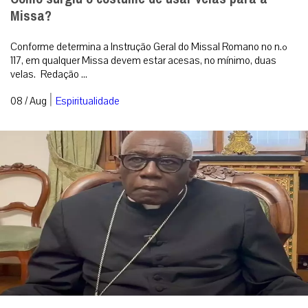
segue em oração por outros católicos ...
MAIS
O fogo passou duas vezes, mas o crucifixo
permaneceu de pé
A imagem que emocionou o mundo em meio aos
incêndios na França. Foto: IG @patr...
MAIS
ÚLTIMAS NOTÍCIAS