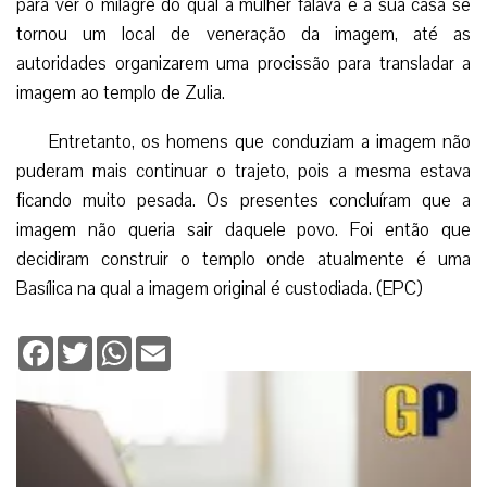
Nossa Senhora de Chiquinquirá
A história dessa invocação mariana têm sua origem em
meados do século XVI, quando uma mulher que lavava
roupas nas margens do Lago de Maracaibo viu uma tábua
de madeira flutuando e a recolheu. Na manhã seguinte,
enquanto preparava o café, escutou um barulho. Com
assombro viu que a pequena tábua brilhava e aparecia a
imagem de Nossa Senhora com o menino Jesus nos
braços junto a Santo Antônio e Santo André.