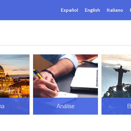
Español
English
Italiano
ma
Análise
B