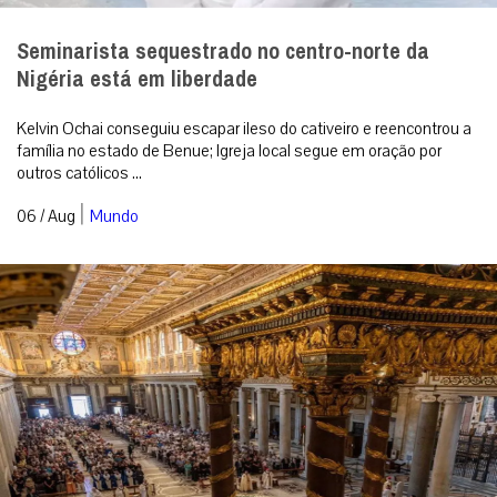
“Deus entra em nossas vidas pela gentileza”,
destaca Cardeal Makrickas na festa de Nossa
Senhora das Neves
Celebração na Basílica Papal de Santa Maria Maior registrou o
milagre da neve e ressaltou que a misericórdia divina continua a
cobrir as feridas...
|
06 / Aug
Roma