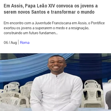
Seminarista sequestrado no centro-norte da
Nigéria está em liberdade
Kelvin Ochai conseguiu escapar ileso do cativeiro e reencontrou a
família no estado de Benue; Igreja local segue em oração por
outros católicos ...
|
06 / Aug
Mundo