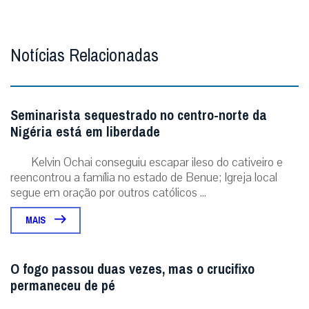
MAIS
O fogo passou duas vezes, mas o crucifixo
permaneceu de pé
A imagem que emocionou o mundo em meio aos
incêndios na França. Foto: IG @patr...
MAIS
ÚLTIMAS NOTÍCIAS