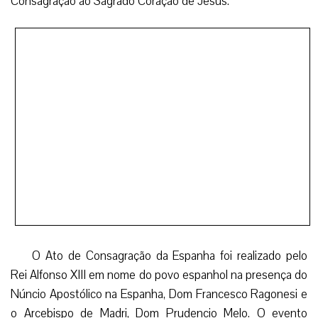
Consagração ao Sagrado Coração de Jesus.
O Ato de Consagração da Espanha foi realizado pelo
Rei Alfonso XIII em nome do povo espanhol na presença do
Núncio Apostólico na Espanha, Dom Francesco Ragonesi e
o Arcebispo de Madri, Dom Prudencio Melo. O evento
contou com uma saudação especial e uma bênção enviada
pelo Papa Bento XV. No texto da Consagração o Rei
afirmou: “Espanha, povo de tua herança e de tuas
predileções, se ajoelha hoje reverente ante esse trono de
tuas bondades que para Ti se alça no centro da
Península… Reinai nos corações dos homens, no seio dos
lares, na inteligência dos sábios, nas aulas de ciências e das
letras e em nossas leis e instituições pátrias”. O
monumento ao Sagrado Coração de Jesus erigido para
esta ocasião expõem a imagem de Jesus Cristo a cujos pés
se encontram as palavras ‘Reino na Espanha’. (EPC)