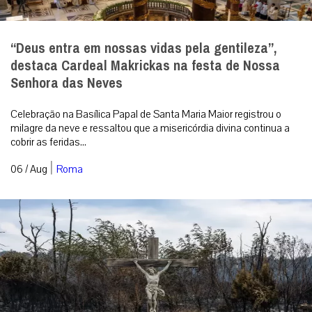
O fogo passou duas vezes, mas o crucifixo
permaneceu de pé
A imagem que emocionou o mundo em meio aos incêndios na
França. Foto: IG @patr...
|
06 / Aug
Mundo