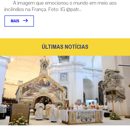
Em Assis, Papa Leão XIV convoca os jovens a
serem novos Santos e transformar o mundo
Em encontro com a Juventude Franciscana em Assis, o Pontífice
exortou os jovens a superarem o medo e a resignação,
construindo um futuro fundamen...
|
06 / Aug
Roma