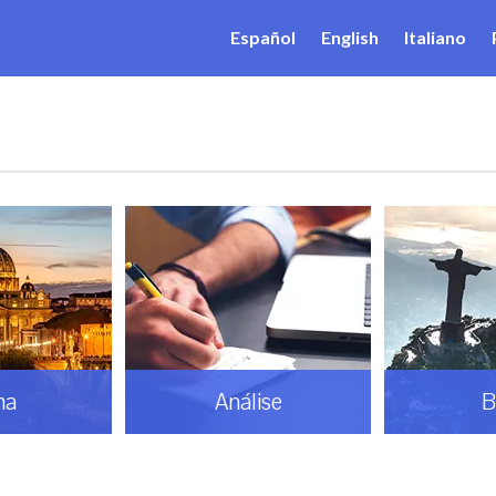
Español
English
Italiano
ma
Análise
B