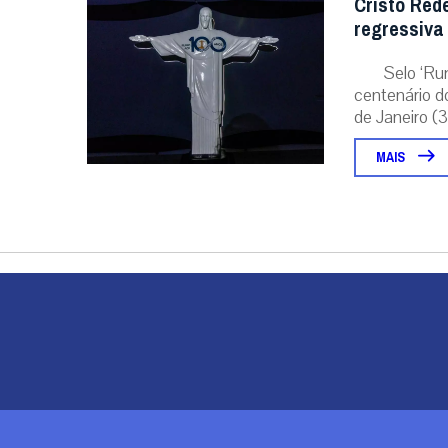
Cristo Red
regressiva
Selo ‘Ru
centenário d
de Janeiro (31
MAIS