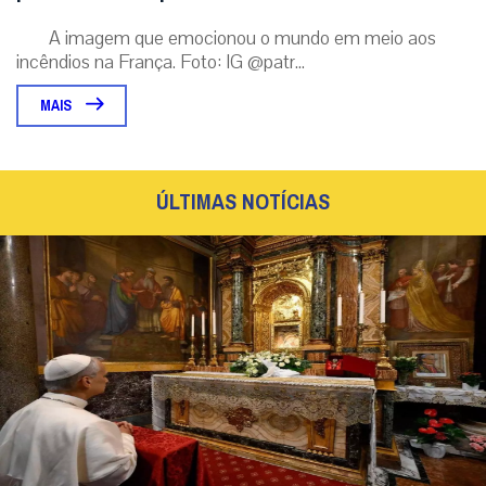
A imagem que emocionou o mundo em meio aos
incêndios na França. Foto: IG @patr...
MAIS
ÚLTIMAS NOTÍCIAS