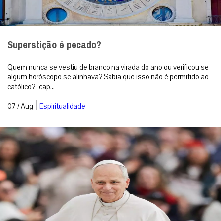
Quem nunca se vestiu de branco na virada do ano ou verificou se
algum horóscopo se alinhava? Sabia que isso não é permitido ao
católico? [cap...
|
07 / Aug
Espiritualidade
Leão XIV: a hora das escolhas na cúria
O Papa aproxima-se agora do momento em que suas escolhas