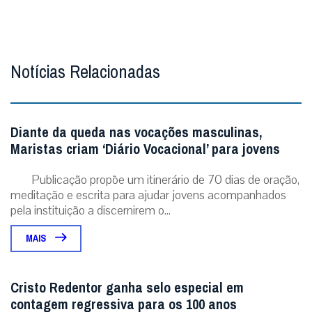
Diante da queda nas vocações masculinas,
Maristas criam ‘Diário Vocacional’ para jovens
Publicação propõe um itinerário de 70 dias de oração,
meditação e escrita para ajudar jovens acompanhados
pela instituição a discernirem o...
MAIS
Cristo Redentor ganha selo especial em
contagem regressiva para os 100 anos
Selo ‘Rumo aos 100 Anos’ abre a contagem
regressiva para o centenário do símbolo nacional,
celebrado em outubro de 2031. Rio de Janeiro (31/07/...
MAIS