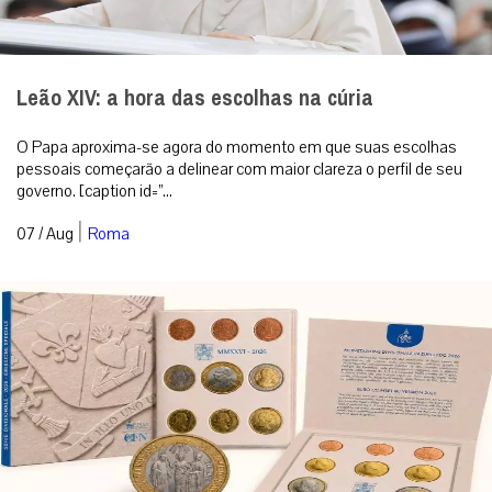
pessoais começarão a delinear com maior clareza o perfil de seu
governo. [caption id=”...
|
07 / Aug
Roma
Imagem papal volta às moedas do Vaticano após
nove anos de ausência