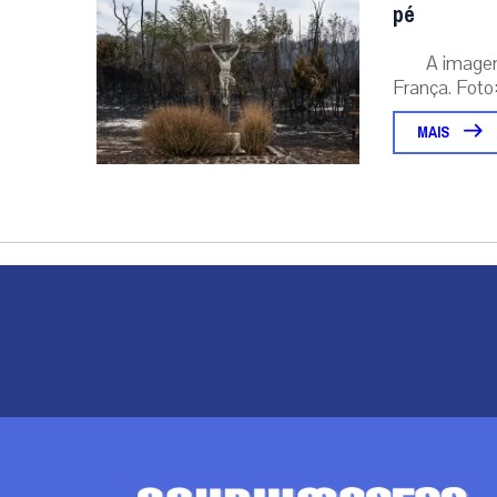
pé
A image
França. Foto:
MAIS