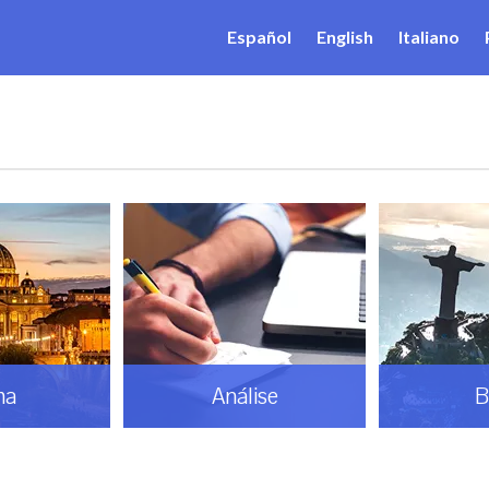
Español
English
Italiano
ma
Análise
B