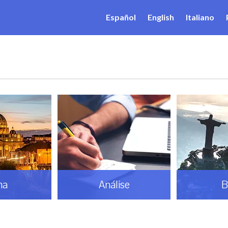
Español
English
Italiano
ma
Análise
B