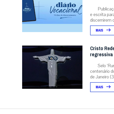
Publicaç
e escrita pa
discernirem o.
MAIS
Cristo Red
regressiva
Selo ‘Ru
centenário d
de Janeiro (31
MAIS