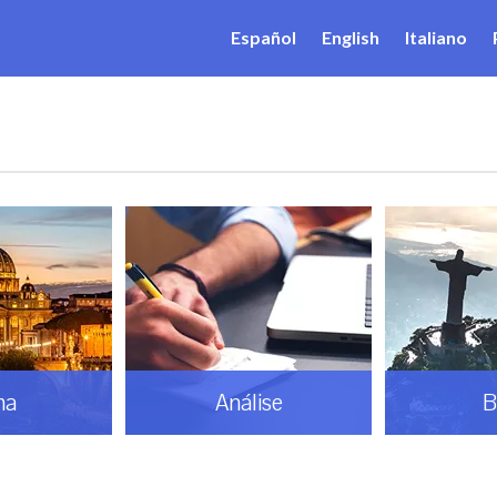
Español
English
Italiano
ma
Análise
B