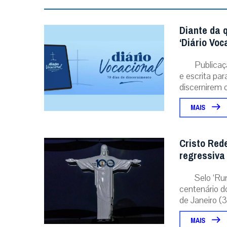
Diante da 
‘Diário Voc
Publicaç
e escrita pa
discernirem o.
MAIS
Cristo Red
regressiva
Selo ‘Ru
centenário d
de Janeiro (31
MAIS