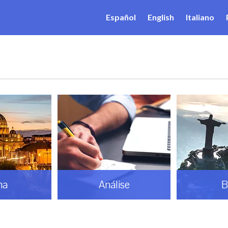
Español
English
Italiano
ma
Análise
B