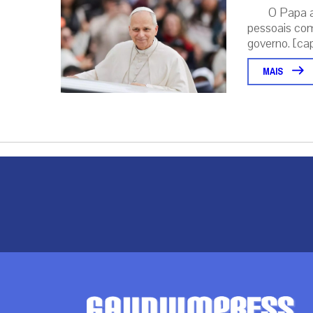
O Papa 
pessoais com
governo. [capt
MAIS