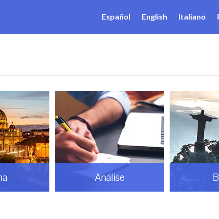
Español
English
Italiano
ma
Análise
B