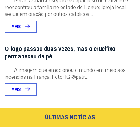
ÚLTIMAS NOTÍCIAS
Santa Sé divulga lema e logotipo da viagem
apostólica de Leão XIV à França