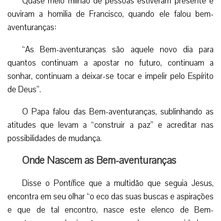
Onde Nascem as Bem-aventuranças
Disse o Pontífice que a multidão que seguia Jesus,
encontra em seu olhar “o eco das suas buscas e aspirações
e que de tal encontro, nasce este elenco de Bem-
aventuranças, o horizonte para o qual somos convidados e
desafiados a caminhar”.
Referindo-se ao Evangelho de São Mateus, Francisco
sublinhou que “A primeira atitude de Jesus é ver, fixar o
rosto dos seus. Aqueles rostos põem em movimento o
entranhado amor de Deus. Não foram ideias nem conceitos
que moveram Jesus; foram os rostos, as pessoas. É a vida
que clama pela Vida, que o Pai nos quer transmitir”.
“As Bem-aventuranças não nascem de uma atitude
passiva perante a realidade, nem podem nascer de um