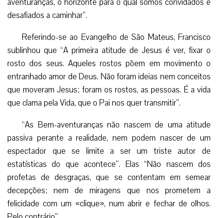
espectador que se limite a ser um triste autor de
estatísticas do que acontece”. Elas “Não nascem dos
profetas de desgraças, que se contentam em semear
decepções; nem de miragens que nos prometem a
felicidade com um «clique», num abrir e fechar de olhos.
Pelo contrário”
Para o Santo Padre, “As Bem-aventuranças nascem do
coração compassivo de Jesus, que se encontra com o
coração de homens e mulheres que desejam e anseiam por
uma vida feliz; de homens e mulheres que conhecem o
sofrimento, que conhecem a frustração e a angústia
geradas quando «o chão lhes treme debaixo dos pés» ou
«os sonhos acabam submersos» e se arruína o trabalho
duma vida inteira; mas conhecem ainda mais a tenacidade e
a luta para continuar para diante; conhecem ainda mais o
reconstruir e o recomeçar.