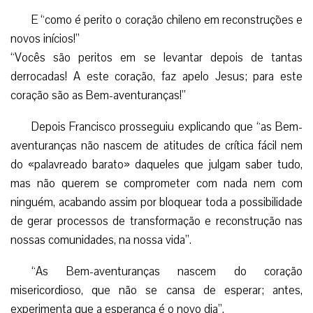
de gerar processos de transformação e reconstrução nas
nossas comunidades, na nossa vida”.
“As Bem-aventuranças nascem do coração
misericordioso, que não se cansa de esperar; antes,
experimenta que a esperança é o novo dia”.
Quando Jesus diz bem-aventurados…
Francisco explicou para seus atentos ouvintes que
quando Jesus diz bem-aventurado “o pobre, o que chorou,
o aflito, o que sofre, o que perdoou, vem extirpar a
imobilidade paralisadora de quem pensa que as coisas não
podem mudar, de quem deixou de crer no poder
transformador de Deus Pai e nos seus irmãos,
especialmente nos seus irmãos mais frágeis, nos seus
irmãos descartados”: