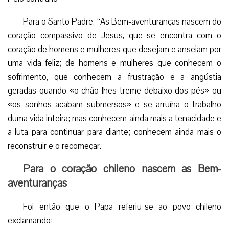
Para o coração chileno nascem as Bem-
aventuranças
Foi então que o Papa referiu-se ao povo chileno
exclamando:
E “como é perito o coração chileno em reconstruções e
novos inícios!”
“Vocês são peritos em se levantar depois de tantas
derrocadas! A este coração, faz apelo Jesus; para este
coração são as Bem-aventuranças!”
Depois Francisco prosseguiu explicando que “as Bem-
aventuranças não nascem de atitudes de crítica fácil nem
do «palavreado barato» daqueles que julgam saber tudo,
mas não querem se comprometer com nada nem com
ninguém, acabando assim por bloquear toda a possibilidade