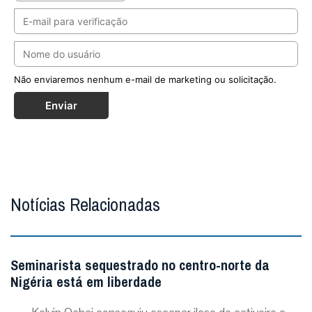
Seminarista sequestrado no centro-norte da
Nigéria está em liberdade
Kelvin Ochai conseguiu escapar ileso do cativeiro e
reencontrou a família no estado de Benue; Igreja local
segue em oração por outros católicos ...
MAIS
O fogo passou duas vezes, mas o crucifixo
permaneceu de pé
A imagem que emocionou o mundo em meio aos
incêndios na França. Foto: IG @patr...
MAIS