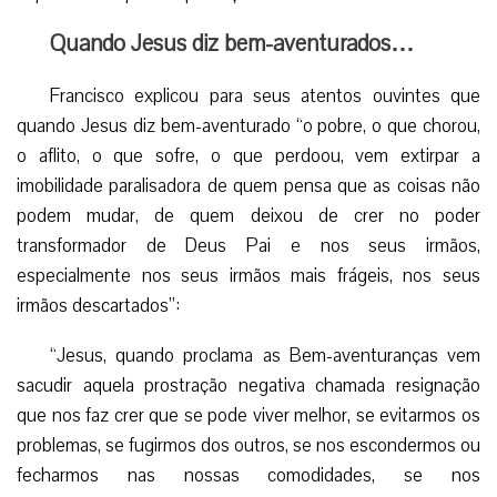
“Jesus, quando proclama as Bem-aventuranças vem
sacudir aquela prostração negativa chamada resignação
que nos faz crer que se pode viver melhor, se evitarmos os
problemas, se fugirmos dos outros, se nos escondermos ou
fecharmos nas nossas comodidades, se nos
adormentarmos num consumismo tranquilizador. Aquela
resignação que nos leva a isolar-nos de todos, a dividir-nos,
a separar-nos, a fazer-nos cegos perante a vida e o
sofrimento dos outros”.
Nossa Senhora do Carmo Patrona do Chile
Que a Virgem Imaculada “nos ajude a viver e a desejar
o espírito das Bem-aventuranças, para que, em todos os
cantos desta cidade, se ouça como um sussurro: ‘Bem-
aventurados os obreiros de paz, porque serão chamados
filhos de Deus’.