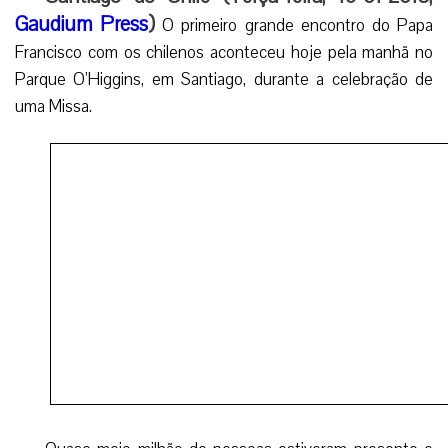
Gaudium Press
)
O primeiro grande encontro do Papa
Francisco com os chilenos aconteceu hoje pela manhã no
Parque O’Higgins, em Santiago, durante a celebração de
uma Missa.
Quase meio milhão de pessoas estiveram presente e
ouviram a homilia de Francisco, quando ele falou bem-
aventuranças:
“As Bem-aventuranças são aquele novo dia para
quantos continuam a apostar no futuro, continuam a
sonhar, continuam a deixar-se tocar e impelir pelo Espírito
de Deus”.
O Papa falou das Bem-aventuranças, sublinhando as
atitudes que levam a “construir a paz” e acreditar nas
possibilidades de mudança.