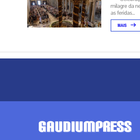
milagre da ne
as feridas...
MAIS