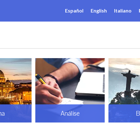
Español
English
Italiano
ma
Análise
B