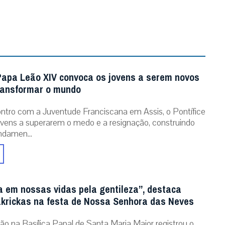
Papa Leão XIV convoca os jovens a serem novos
ransformar o mundo
tro com a Juventude Franciscana em Assis, o Pontífice
ovens a superarem o medo e a resignação, construindo
ndamen...
a em nossas vidas pela gentileza”, destaca
krickas na festa de Nossa Senhora das Neves
ão na Basílica Papal de Santa Maria Maior registrou o