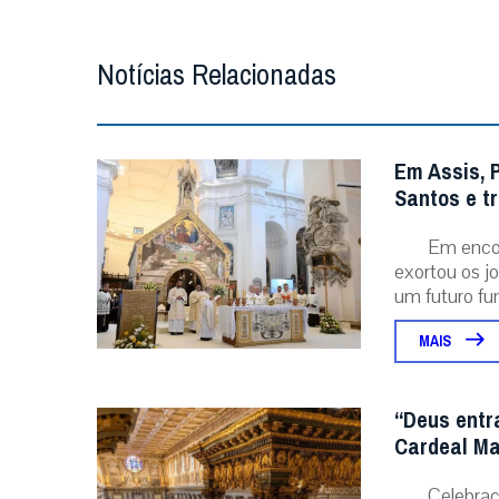
Notícias Relacionadas
Em Assis, 
Santos e t
Em encon
exortou os j
um futuro fu
MAIS
“Deus entr
Cardeal Ma
Celebraç