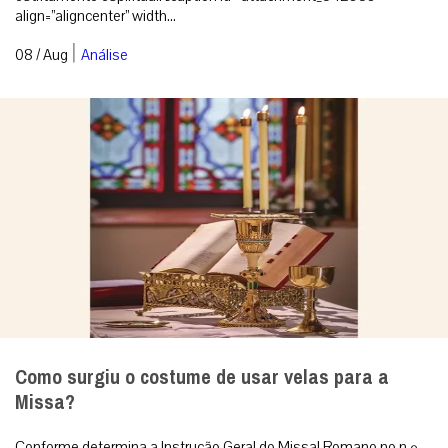
align=”aligncenter” width...
|
08 / Aug
Análise
Como surgiu o costume de usar velas para a
Missa?
Conforme determina a Instrução Geral do Missal Romano no n.º