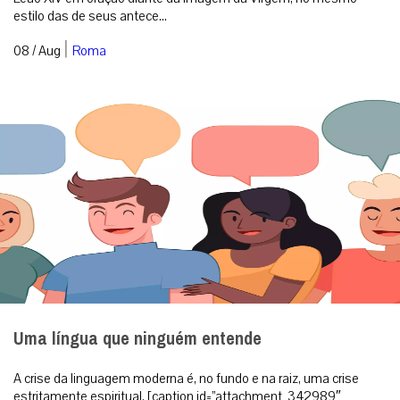
estilo das de seus antece...
|
08 / Aug
Roma
Uma língua que ninguém entende
A crise da linguagem moderna é, no fundo e na raiz, uma crise
estritamente espiritual. [caption id=”attachment_342989″