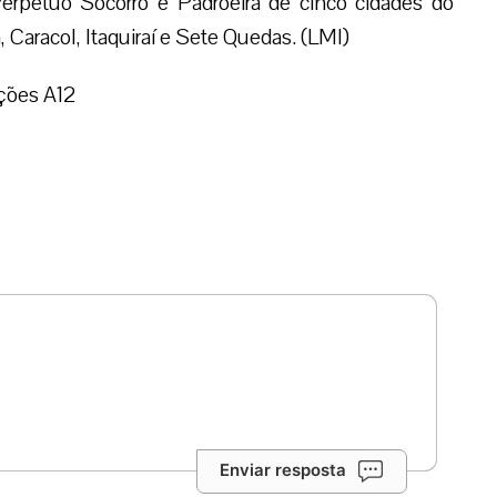
erpétuo Socorro é Padroeira de cinco cidades do
Caracol, Itaquiraí e Sete Quedas. (LMI)
ções A12
Enviar resposta