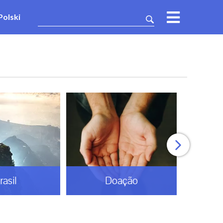
Polski
Doação
Espiritualid