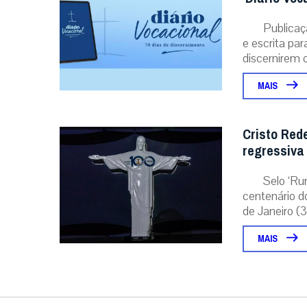
Publicaç
e escrita pa
discernirem o.
MAIS
Cristo Red
regressiva
Selo ‘Ru
centenário d
de Janeiro (31
MAIS