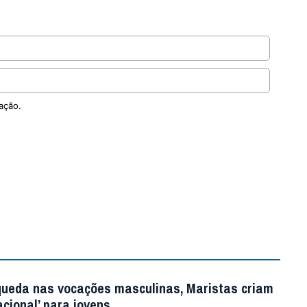
ação.
queda nas vocações masculinas, Maristas criam
acional’ para jovens